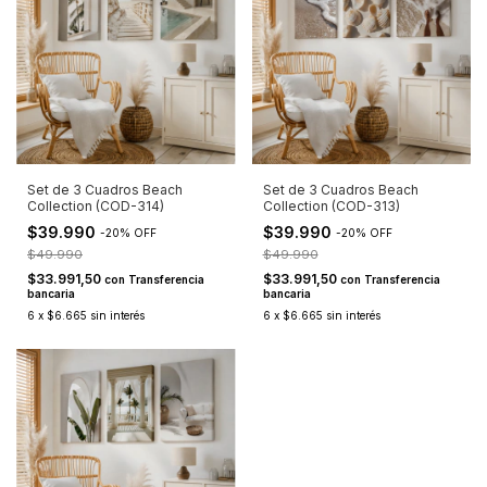
Set de 3 Cuadros Beach
Set de 3 Cuadros Beach
Collection (COD-314)
Collection (COD-313)
$39.990
$39.990
-
20
%
OFF
-
20
%
OFF
$49.990
$49.990
$33.991,50
$33.991,50
con
Transferencia
con
Transferencia
bancaria
bancaria
6
x
$6.665
sin interés
6
x
$6.665
sin interés