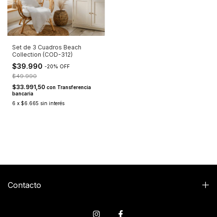
Set de 3 Cuadros Beach
Collection (COD-312)
$39.990
-
20
%
OFF
$49.990
$33.991,50
con
Transferencia
bancaria
6
x
$6.665
sin interés
Contacto