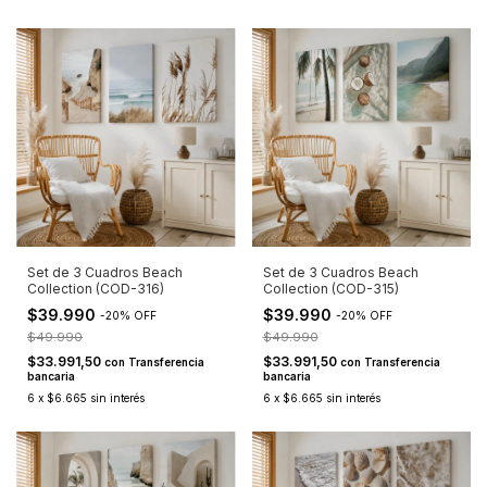
Set de 3 Cuadros Beach
Set de 3 Cuadros Beach
Collection (COD-316)
Collection (COD-315)
$39.990
$39.990
-
20
%
OFF
-
20
%
OFF
$49.990
$49.990
$33.991,50
$33.991,50
con
Transferencia
con
Transferencia
bancaria
bancaria
6
x
$6.665
sin interés
6
x
$6.665
sin interés