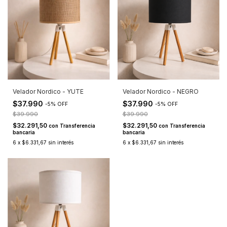
Velador Nordico - YUTE
Velador Nordico - NEGRO
$37.990
$37.990
-
5
%
OFF
-
5
%
OFF
$39.990
$39.990
$32.291,50
$32.291,50
con
Transferencia
con
Transferencia
bancaria
bancaria
6
x
$6.331,67
sin interés
6
x
$6.331,67
sin interés