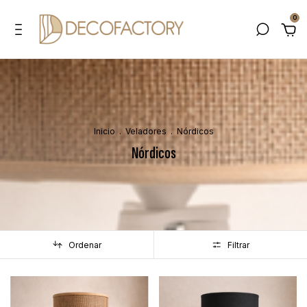
0
Inicio
.
Veladores
.
Nórdicos
Nórdicos
Ordenar
Filtrar