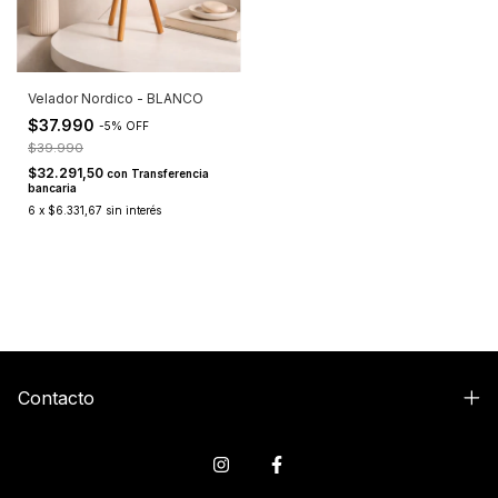
Velador Nordico - BLANCO
$37.990
-
5
%
OFF
$39.990
$32.291,50
con
Transferencia
bancaria
6
x
$6.331,67
sin interés
Contacto