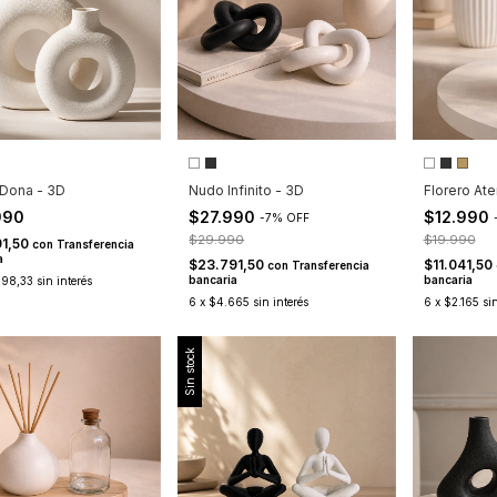
 Dona - 3D
Nudo Infinito - 3D
Florero At
990
$27.990
$12.990
-
7
%
OFF
$29.990
$19.990
91,50
con
Transferencia
a
$23.791,50
$11.041,50
con
Transferencia
bancaria
bancaria
998,33
sin interés
6
x
$4.665
sin interés
6
x
$2.165
si
Sin stock