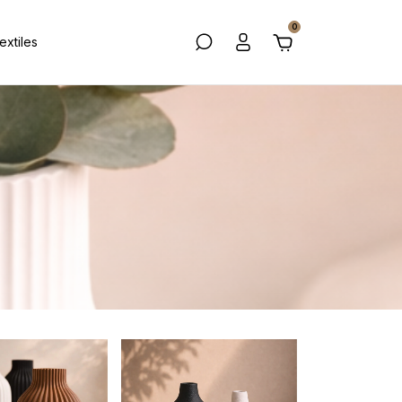
0
extiles