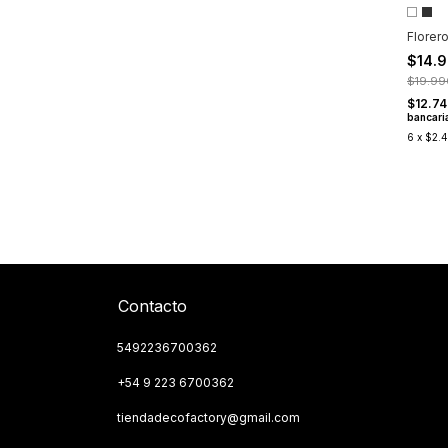
Florer
$14.
$19.99
$12.74
bancari
6
x
$2.
Contacto
5492236700362
+54 9 223 6700362
tiendadecofactory@gmail.com