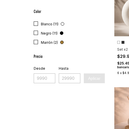
Color
Blanco (11)
Negro (11)
Marrón (2)
Set x2
Precio
$29.
$25.4
bancari
Desde
Hasta
6
x
$4.
Aplicar