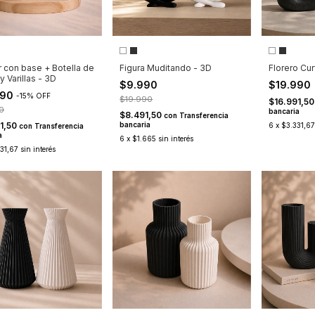
r con base + Botella de
Figura Muditando - 3D
Florero Cu
 Varillas - 3D
$9.990
$19.990
990
-
15
%
OFF
$19.990
$16.991,5
0
bancaria
$8.491,50
con
Transferencia
1,50
bancaria
6
x
$3.331,67
con
Transferencia
a
6
x
$1.665
sin interés
31,67
sin interés