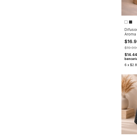
Difuso
Aroma y
$16.
$19.99
$14.44
bancari
6
x
$2.8