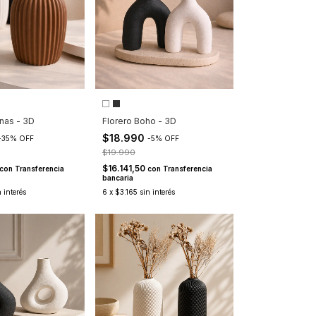
enas - 3D
Florero Boho - 3D
$18.990
-
35
%
OFF
-
5
%
OFF
$19.990
$16.141,50
con
Transferencia
con
Transferencia
bancaria
n interés
6
x
$3.165
sin interés