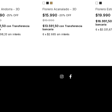
o Andorra - 3D
Florero Acanalado - 3D
Florero Est
990
$15.990
$19.990
-
25
%
OFF
-
20
%
OFF
0
$19.990
$16.991,5
bancaria
1,50
$13.591,50
con
Transferencia
con
Transferencia
a
bancaria
6
x
$3.331,67
498,33
sin interés
6
x
$2.665
sin interés