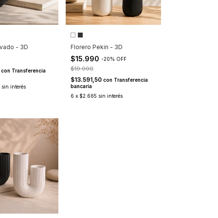
rvado - 3D
Florero Pekin - 3D
$15.990
-
20
%
OFF
$19.990
0
con
Transferencia
$13.591,50
con
Transferencia
bancaria
sin interés
6
x
$2.665
sin interés