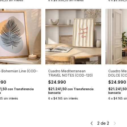
98,33
sin interés
6
x
$9.998,33
sin interés
6
x
$9.998,3
 Bohemian Line (COD-
Cuadro Mediterranean
Cuadro Med
TRAVEL NOTES (COD-120)
DOLCE (CO
990
$24.990
$24.99
1,50
$21.241,50
$21.241,5
con
Transferencia
con
Transferencia
a
bancaria
bancaria
65
sin interés
6
x
$4.165
sin interés
6
x
$4.165
si
2
de
2