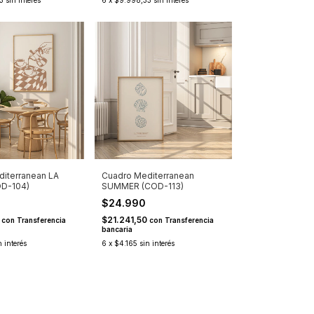
3
sin interés
6
x
$9.998,33
sin interés
iterranean LA
Cuadro Mediterranean
D-104)
SUMMER (COD-113)
0
$24.990
0
$21.241,50
con
Transferencia
con
Transferencia
bancaria
n interés
6
x
$4.165
sin interés