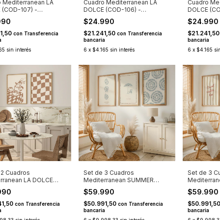
 Mediterranean LA
Cuadro Mediterranean LA
Cuadro Med
 (COD-107) -
DOLCE (COD-106) -
DOLCE (CO
NDA TANDA)
(SEGUNDA TANDA)
990
$24.990
$24.99
1,50
$21.241,50
$21.241,5
con
Transferencia
con
Transferencia
a
bancaria
bancaria
65
sin interés
6
x
$4.165
sin interés
6
x
$4.165
si
 2 Cuadros
Set de 3 Cuadros
Set de 3 C
rranean LA DOLCE
Mediterranean SUMMER
Mediterra
203)
(COD-307)
NOTES (CO
990
$59.990
$59.99
41,50
$50.991,50
$50.991,5
con
Transferencia
con
Transferencia
a
bancaria
bancaria