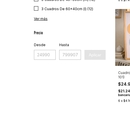
6
x
$7.4
3 Cuadros De 60x40cm (l) (12)
Ver más
Precio
Desde
Hasta
Aplicar
Cuadro
101)
$24.
$21.24
bancari
6
x
$4.1