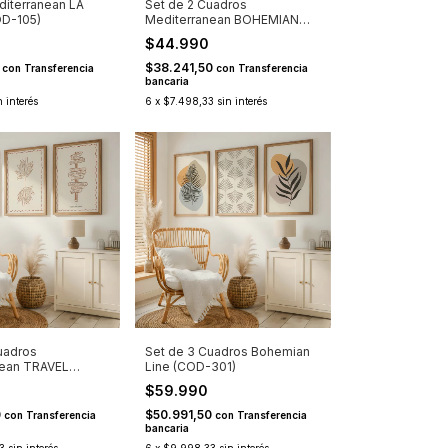
iterranean LA
Set de 2 Cuadros
D-105)
Mediterranean BOHEMIAN
LINE (COD-201)
0
$44.990
0
$38.241,50
con
Transferencia
con
Transferencia
bancaria
n interés
6
x
$7.498,33
sin interés
uadros
Set de 3 Cuadros Bohemian
nean TRAVEL
Line (COD-301)
D-310)
0
$59.990
0
$50.991,50
con
Transferencia
con
Transferencia
bancaria