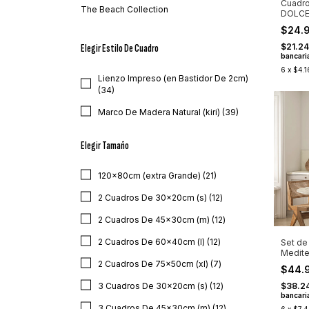
Cuadro
The Beach Collection
DOLCE
(SEGU
$24.
$21.24
Elegir Estilo De Cuadro
bancari
6
x
$4.1
Lienzo Impreso (en Bastidor De 2cm)
(34)
Marco De Madera Natural (kiri) (39)
Elegir Tamaño
120x80cm (extra Grande) (21)
2 Cuadros De 30x20cm (s) (12)
2 Cuadros De 45x30cm (m) (12)
2 Cuadros De 60x40cm (l) (12)
Set de
Medite
(COD-
2 Cuadros De 75x50cm (xl) (7)
$44.
3 Cuadros De 30x20cm (s) (12)
$38.2
bancari
3 Cuadros De 45x30cm (m) (12)