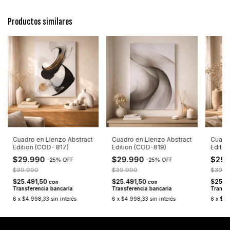
Productos similares
Cuadro en Lienzo Abstract
Cuadro en Lienzo Abstract
Cuadro
Edition (COD- 817)
Edition (COD-819)
Editio
$29.990
$29.990
$29
-
25
%
OFF
-
25
%
OFF
$39.990
$39.990
$39.9
$25.491,50
$25.491,50
$25.4
con
con
Transferencia bancaria
Transferencia bancaria
Transfe
6
x
$4.998,33
sin interés
6
x
$4.998,33
sin interés
6
x
$4.