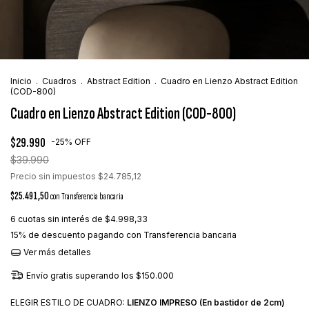
Inicio
.
Cuadros
.
Abstract Edition
.
Cuadro en Lienzo Abstract Edition
(COD-800)
Cuadro en Lienzo Abstract Edition (COD-800)
$29.990
-
25
%
OFF
$39.990
Precio sin impuestos
$24.785,12
$25.491,50
con
Transferencia bancaria
6
cuotas sin interés de
$4.998,33
15% de descuento
pagando con Transferencia bancaria
Ver más detalles
Envío gratis
superando los
$150.000
ELEGIR ESTILO DE CUADRO:
LIENZO IMPRESO (En bastidor de 2cm)